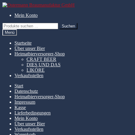
Zur
Zum
Navigation
Inhalt
Mein Konto
springen
springen
Suchen
Suchen
nach:
Menü
Startseite
Über unser Bier
Heimatbierversorger-Shop
CRAFT BEER
DIES UND DAS
LIKÖRE
Verkaufsstellen
Start
Datenschutz
Heimatbierversorger-Shop
Impressum
Kasse
Lieferbedingungen
Mein Konto
Über unser Bier
Verkaufsstellen
Warenkorb