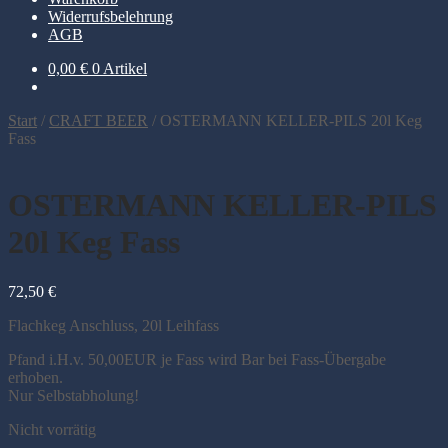
Widerrufsbelehrung
AGB
0,00
€
0 Artikel
Start
/
CRAFT BEER
/
OSTERMANN KELLER-PILS 20l Keg
Fass
OSTERMANN KELLER-PILS
20l Keg Fass
72,50
€
Flachkeg Anschluss, 20l Leihfass
Pfand i.H.v. 50,00EUR je Fass wird Bar bei Fass-Übergabe
erhoben.
Nur Selbstabholung!
Nicht vorrätig