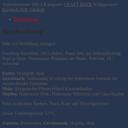
Artikelnummer:
000-4
Kategorie:
CRAFT BEER
Schlagwörter:
Bayrisch Hell
,
Edelhell
Beschreibung
Beschreibung
Bitte vor Bestellung anfragen.
Flachkeg Anschluss, 20l Leihfass, Pfand 50€, nur Selbstabholung
PopUp-Store, Ostermanns Brauhaus am Markt, Brückstr. 10 /
Schwerte
Farbe:
Strohgelb, opal
Geschmack:
Vollmundig & würzig bei feinherbem Antrunk mit
dezent-floraler Zitrusnote
Malz:
Ausgesuchte Pilsner-und Karamellmalze
Hopfen:
Hallertauer Perle, Hallertauer Mittelfrüh und Citra-Hopfen
Passt zu leichten Speisen, Fisch, Käse und Fleischgerichten
Ideale Trinktemperatur 5-7°C
Zutaten:
Brauwasser,
Gerstenmalz
, Hopfen, Hefe