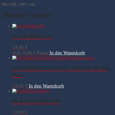
Bier Alk. 5,0% vol.
Ähnliche Produkte
6x UR-HELLES
14,00
€
zzgl.
0,48
€
Pfand
In den Warenkorb
OSTERMANN ROTES URTYP 20l Keg
Fass
73,50
€
In den Warenkorb
6x ROTES URTYP
14,00
€