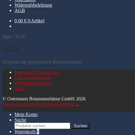
Widerrufsbelehrung
AGB
0,00
€
0 Artikel
Start
/
AGB
AGB
Es gelten die gesetzlichen Bestimmungen.
Impressum/Datenschutz
Lieferbedingungen
Widerrufsbelehrung
AGB
© Ostermann Braumanufaktur GmbH 2026
Datenschutz
Erstellt mit WooCommerce
.
Mein Konto
Suche
Suchen
Suchen
nach:
Warenkorb
0