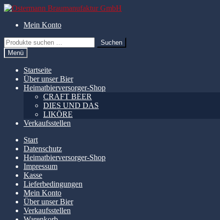
Zur
Zum
Navigation
Inhalt
Mein Konto
springen
springen
Suchen
Suchen
nach:
Menü
Startseite
Über unser Bier
Heimatbierversorger-Shop
CRAFT BEER
DIES UND DAS
LIKÖRE
Verkaufsstellen
Start
Datenschutz
Heimatbierversorger-Shop
Impressum
Kasse
Lieferbedingungen
Mein Konto
Über unser Bier
Verkaufsstellen
Warenkorb