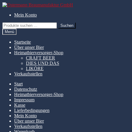
Zur
Zum
Navigation
Inhalt
Mein Konto
springen
springen
Suchen
Suchen
nach:
Menü
Startseite
Über unser Bier
Heimatbierversorger-Shop
CRAFT BEER
DIES UND DAS
LIKÖRE
Verkaufsstellen
Start
Datenschutz
Heimatbierversorger-Shop
Impressum
Kasse
Lieferbedingungen
Mein Konto
Über unser Bier
Verkaufsstellen
Warenkorb