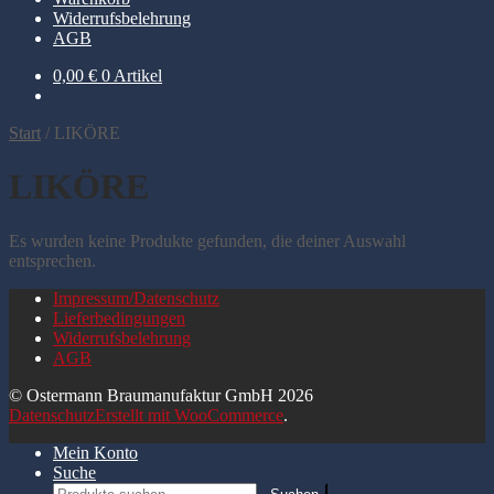
Widerrufsbelehrung
AGB
0,00
€
0 Artikel
Start
/
LIKÖRE
LIKÖRE
Es wurden keine Produkte gefunden, die deiner Auswahl
entsprechen.
Impressum/Datenschutz
Lieferbedingungen
Widerrufsbelehrung
AGB
© Ostermann Braumanufaktur GmbH 2026
Datenschutz
Erstellt mit WooCommerce
.
Mein Konto
Suche
Suchen